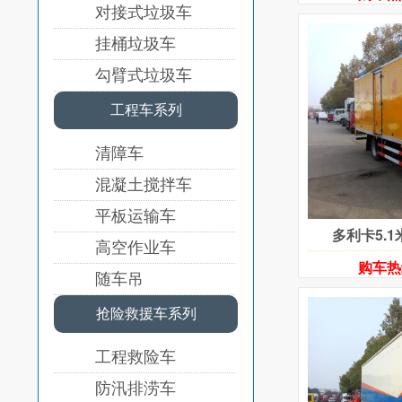
对接式垃圾车
挂桶垃圾车
勾臂式垃圾车
工程车系列
清障车
混凝土搅拌车
平板运输车
多利卡5.
高空作业车
购车热线
随车吊
抢险救援车系列
工程救险车
防汛排涝车