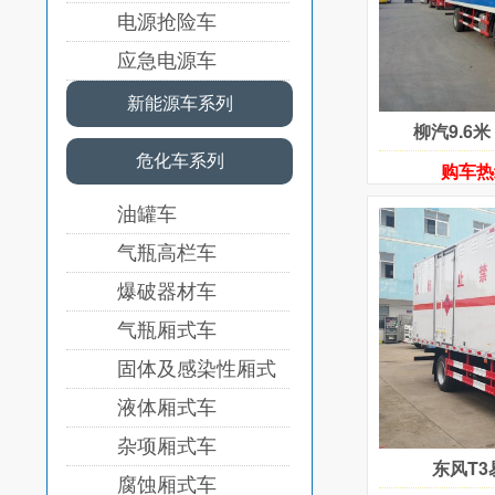
电源抢险车
应急电源车
新能源车系列
柳汽9.6
危化车系列
购车热线
油罐车
气瓶高栏车
爆破器材车
气瓶厢式车
固体及感染性厢式
车
液体厢式车
杂项厢式车
东风T
腐蚀厢式车