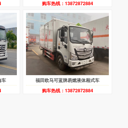
4
购车热线：13872872884
输车
福田欧马可蓝牌易燃液体厢式车
4
购车热线：13872872884