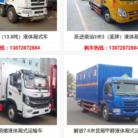
米（13.8吨）液体厢式车
跃进柴油3米3（蓝牌）液体
：13872872884
购车热线：1387287288
3易燃液体厢式运输车
解放7.6米货厢甲醇液体厢式