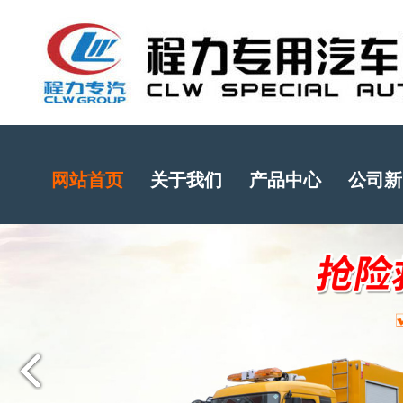
网站首页
关于我们
产品中心
公司新