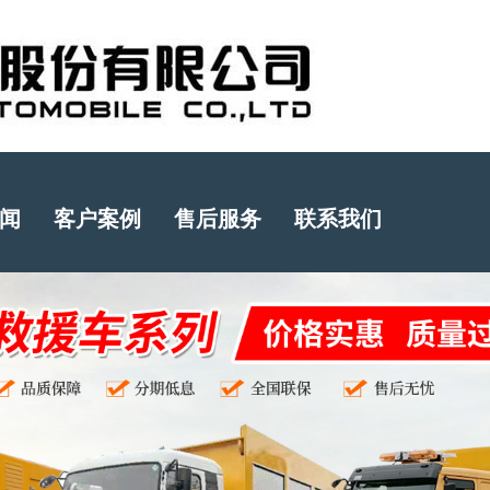
闻
客户案例
售后服务
联系我们