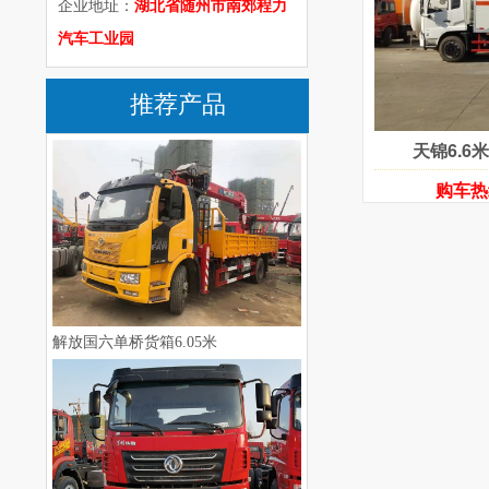
企业地址：
湖北省随州市南郊程力
汽车工业园
推荐产品
天锦6.6
购车热线
解放国六单桥货箱6.05米