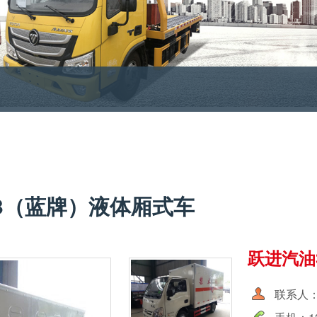
3（蓝牌）液体厢式车
跃进汽油
联系人