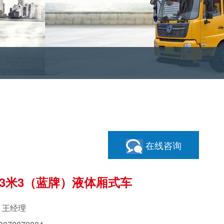
在线咨询
3米3（蓝牌）液体厢式车
：王经理