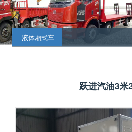
液体厢式车
跃进汽油3米