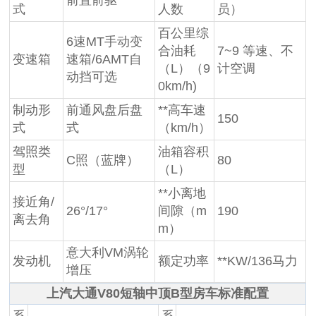
前置前驱
式
人数
员）
百公里综
6速MT手动变
合油耗
7~9 等速、不
变速箱
速箱/6AMT自
（L）（9
计空调
动挡可选
0km/h)
制动形
前通风盘后盘
**高车速
150
式
式
（km/h）
驾照类
油箱容积
C照（蓝牌）
80
型
（L）
**小离地
接近角/
26°/17°
间隙（m
190
离去角
m）
意大利VM涡轮
发动机
额定功率
**KW/136马力
增压
上汽大通V80短轴中顶B型房车标准配置