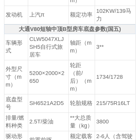
m）
102KW/139马
发动机
上汽π
额定功率
力
大通V80短轴中顶B型房车底盘参数(国五)
CLW5047XLJ
车辆形
轴距（m
SH5自行式旅
3**
式
m）
居车
轮距
外型尺
5200×2000×2
（前/
寸（m
1734/1728
650
后）（m
m）
m）
底盘型
SH6521A2D5
轮胎规格
215/75R16LT
号
排量/燃
**大总质
2.5T/柴油
3800
料种类
量（kg）
驱动形
额定载客
2-6人（含驾驶