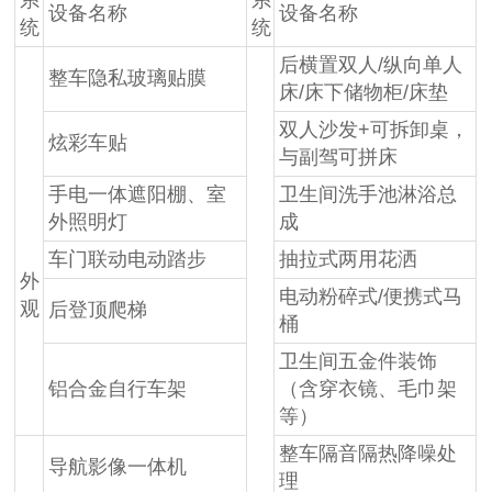
系
系
设备名称
设备名称
统
统
后横置双人/纵向单人
整车隐私玻璃贴膜
床/床下储物柜/床垫
双人沙发+可拆卸桌，
炫彩车贴
与副驾可拼床
手电一体遮阳棚、室
卫生间洗手池淋浴总
外照明灯
成
车门联动电动踏步
抽拉式两用花洒
外
电动粉碎式/便携式马
观
后登顶爬梯
桶
卫生间五金件装饰
铝合金自行车架
（含穿衣镜、毛巾架
等）
整车隔音隔热降噪处
导航影像一体机
理