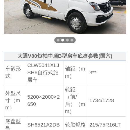
大通V80短轴中顶B型房车底盘参数(国六)
CLW5041XLJ
车辆形
轴距（m
SH6自行式旅
3**
式
m）
居车
轮距
外型尺
5200×2000×2
（前/
寸（m
1734/1728
650
后）（m
m）
m）
底盘型
SH6521A2DB
轮胎规格
215/75R16LT
号