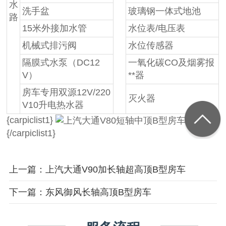
水
洗手盆
玻璃钢一体式地池
路
15米外接加水管
水位表/电压表
机械式排污阀
水位传感器
隔膜式水泵（DC12
一氧化碳CO及烟雾报
V）
**器
房车专用双源12V/220
灭火器
V10升电热水器
{carpiclist1}
{/carpiclist1}
上一篇：上汽大通V90加长轴超高顶B型房车
下一篇：东风御风长轴高顶B型房车