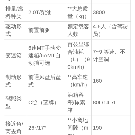
排量/燃
**大总质
2.0T/柴油
3800
料种类
量（kg）
驱动形
额定载客
4-6人（含驾驶
前置前驱
式
人数
员）
百公里综
6速MT手动变
合油耗
7~9 等速、不
变速箱
速箱/6AMT自
（L）（9
计空调
动挡可选
0km/h)
制动形
前通风盘后盘
**高车速
160
式
式
（km/h）
油箱容
驾照类
C照（蓝牌）
积/尿素
80L/14.7L
型
箱
**小离地
接近角/
26°/17°
间隙（m
190
离去角