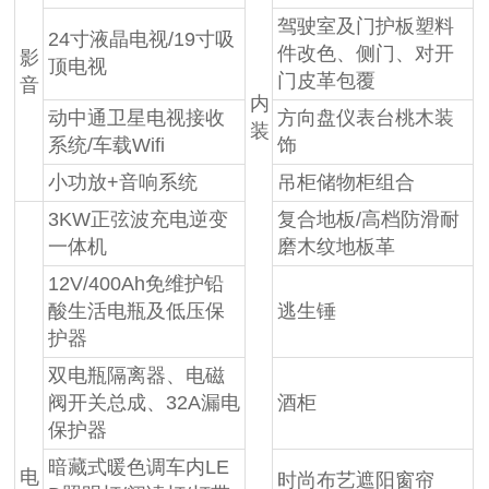
驾驶室及门护板塑料
24寸液晶电视/19寸吸
件改色、侧门、对开
影
顶电视
门皮革包覆
音
内
动中通卫星电视接收
方向盘仪表台桃木装
装
系统/车载Wifi
饰
小功放+音响系统
吊柜储物柜组合
3KW正弦波充电逆变
复合地板/高档防滑耐
一体机
磨木纹地板革
12V/400Ah免维护铅
酸生活电瓶及低压保
逃生锤
护器
双电瓶隔离器、电磁
阀开关总成、32A漏电
酒柜
保护器
暗藏式暖色调车内LE
电
时尚布艺遮阳窗帘