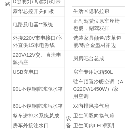
D照明灯/阅读灯/灯带
路
豪华总控开关面板
生活区隐私拉帘
正副驾驶位原车座椅
电路及电器**系统
包覆，副驾双排
外接220V市电接口/室
选装家具颜色/皮革包
外直供15米电源线
覆/铝合金型材裙边
220V/12V交、直流电
厨房吧台总成
源插座
USB充电口
房车专用冰箱50L
驻车顶置冷暖空调（A
90L不锈钢防冻净水箱
C220V/1450W）/家
用空调
60L不锈钢防冻污水箱
双向排风换气扇
整车进排水系统总成
卫生间双向换气扇
设
房车外接注水口
备
卫生间内LED照明