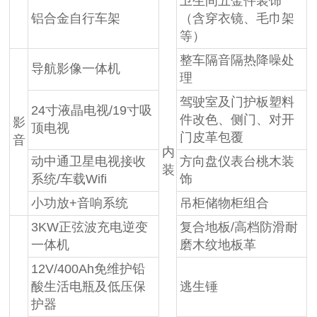
卫生间五金件装饰
铝合金自行车架
（含穿衣镜、毛巾架
等）
整车隔音隔热降噪处
导航影像一体机
理
驾驶室及门护板塑料
24寸液晶电视/19寸吸
件改色、侧门、对开
影
顶电视
门皮革包覆
音
内
动中通卫星电视接收
方向盘仪表台桃木装
装
系统/车载Wifi
饰
小功放+音响系统
吊柜储物柜组合
3KW正弦波充电逆变
复合地板/高档防滑耐
一体机
磨木纹地板革
12V/400Ah免维护铅
酸生活电瓶及低压保
逃生锤
护器