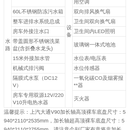
用空调
60L不锈钢防冻污水箱
双向排风换气扇
整车进排水系统总成
卫生间双向换气扇
设
房车外接注水口
卫生间内LED照明
备
水
带盖圆形不锈钢洗菜
玻璃钢一体式地池
路
盆(含折叠水龙头)
15米外接加水管
水位表/电压表
机械式排污阀
水位传感器
隔膜式水泵（DC12
一氧化碳CO及烟雾报
V）
**器
房车专用双源12V/220
灭火器
V10升电热水器
温馨提示：上汽大通V90加长轴高顶裸车底盘尺寸：5
940*2110*2535mm，加长轴超高顶裸车底盘尺寸：5
940*2110*2755mm，请注意个别厂家有意将非加长