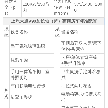
额定功
**大扭矩/
110KW/150马
375/1400~280
率（p
转速（N
力
0
s）
m/rpm）
上汽大通V90加长轴（超）高顶房车标准配置
系
系
设备名称
设备名称
统
统
车辆后部双人床/床下
整车隐私玻璃贴膜
储物柜/床垫
卡座/单体靠背座椅
炫彩车贴
+手摇升降桌
手电一体遮阳棚、室
卫生间洗手池淋浴总
外照明灯
成
车门联动电动踏步
抽拉式两用花洒
外
电动粉碎式/便携式马
观
后登顶爬梯
桶