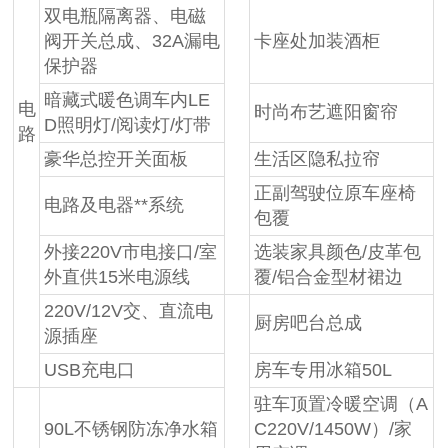
双电瓶隔离器、电磁
阀开关总成、32A漏电
卡座处加装酒柜
保护器
暗藏式暖色调车内LE
电
时尚布艺遮阳窗帘
D照明灯/阅读灯/灯带
路
豪华总控开关面板
生活区隐私拉帘
正副驾驶位原车座椅
电路及电器**系统
包覆
外接220V市电接口/室
选装家具颜色/皮革包
外直供15米电源线
覆/铝合金型材裙边
220V/12V交、直流电
厨房吧台总成
源插座
USB充电口
房车专用冰箱50L
驻车顶置冷暖空调（A
90L不锈钢防冻净水箱
C220V/1450W）/家