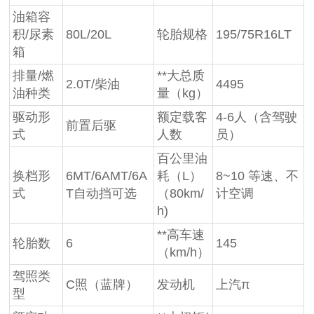
油箱容
积/尿素
80L/20L
轮胎规格
195/75R16LT
箱
排量/燃
**大总质
2.0T/柴油
4495
油种类
量（kg）
驱动形
额定载客
4-6人（含驾驶
前置后驱
式
人数
员）
百公里油
换档形
6MT/6AMT/6A
耗（L）
8~10 等速、不
式
T自动挡可选
（80km/
计空调
h)
**高车速
轮胎数
6
145
（km/h）
驾照类
C照（蓝牌）
发动机
上汽π
型