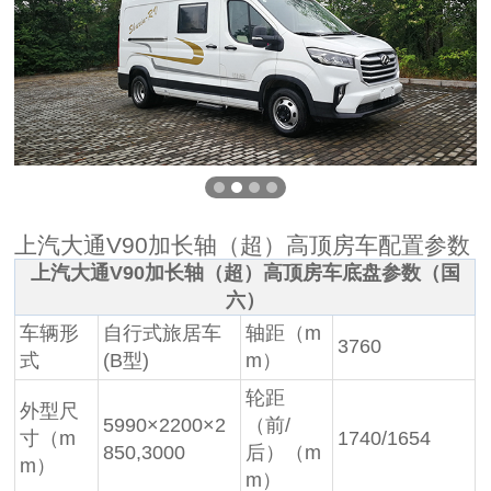
上汽大通V90加长轴（超）高顶房车配置参数
上汽大通V90加长轴（超）高顶房车底盘参数（国
六）
车辆形
自行式旅居车
轴距（m
3760
式
(B型)
m）
轮距
外型尺
5990×2200×2
（前/
寸（m
1740/1654
850,3000
后）（m
m）
m）