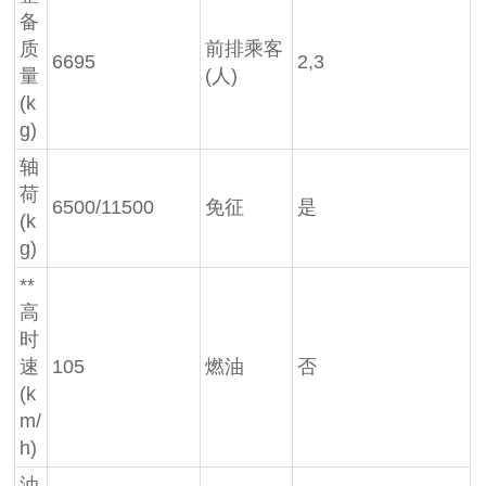
备
质
前排乘客
6695
2,3
量
(人)
(k
g)
轴
荷
6500/11500
免征
是
(k
g)
**
高
时
速
105
燃油
否
(k
m/
h)
油