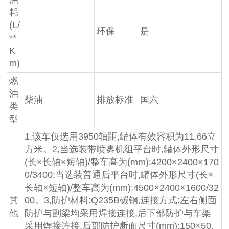
耗
(L/
环保
是
**
K
m)
燃
油
柴油
排放标准
国六
类
型
1,该车仅选用3950轴距,罐体有效容积为11.66立
方米。2,当选装带喷雾机组平台时,罐体外形尺寸
(长×长轴×短轴)/整车高为(mm):4200×2400×170
0/3400;当选装普通后平台时,罐体外形尺寸(长×
长轴×短轴)/整车高为(mm):4500×2400×1600/32
其
00。3,防护材料:Q235B碳钢,连接方式:左右侧面
他
防护与副梁均采用焊接连接,后下部防护与车架
采用焊接连接,后部防护断面尺寸(mm):150×50,