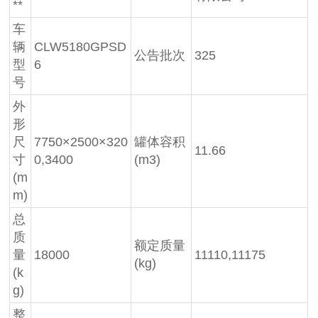
**
车
辆
CLW5180GPSD
公告批次
325
型
6
号
外
形
尺
7750×2500×320
罐体容积
11.66
寸
0,3400
(m3)
(m
m)
总
质
额定质量
量
18000
11110,11175
(kg)
(k
g)
整