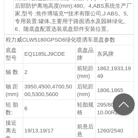
后部防护离地高度(mm):480。4,ABS系统生产厂
家,型号 :焦作博瑞克**技术有限公司,J ABS。5,
专用装置:罐体,主要用于路面洒水及园林绿化。
6、随底盘配置选装底盘部件安装位置。
程力威CLW5180GPSD6绿化喷洒车底盘参数
底盘
底盘品
EQ1185LJ9CDE
东风牌
型号
牌
前轮距
1862,1933,19
轴 数
2
(mm)
49
轴 距
3950,4500,4700,50
后轮距
1806,1865
(mm)
00,5300,5600
(mm)
轮 胎
轮胎规
295/80R22.5,
6
数:
格
10.00R20
接近
前悬后
离去
19/13,19/17
1260/2540
悬