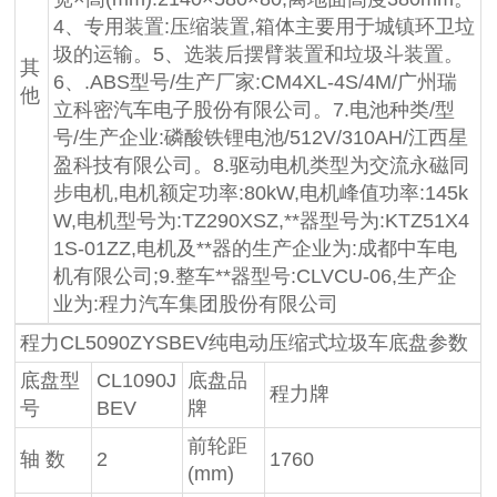
4、专用装置:压缩装置,箱体主要用于城镇环卫垃
圾的运输。5、选装后摆臂装置和垃圾斗装置。
其
6、.ABS型号/生产厂家:CM4XL-4S/4M/广州瑞
他
立科密汽车电子股份有限公司。7.电池种类/型
号/生产企业:磷酸铁锂电池/512V/310AH/江西星
盈科技有限公司。8.驱动电机类型为交流永磁同
步电机,电机额定功率:80kW,电机峰值功率:145k
W,电机型号为:TZ290XSZ,**器型号为:KTZ51X4
1S-01ZZ,电机及**器的生产企业为:成都中车电
机有限公司;9.整车**器型号:CLVCU-06,生产企
业为:程力汽车集团股份有限公司
程力CL5090ZYSBEV纯电动压缩式垃圾车底盘参数
底盘型
CL1090J
底盘品
程力牌
号
BEV
牌
前轮距
轴 数
2
1760
(mm)