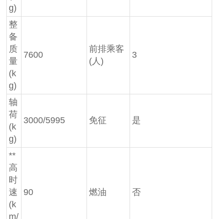
g)
整
备
质
前排乘客
7600
3
量
(人)
(k
g)
轴
荷
3000/5995
免征
是
(k
g)
**
高
时
速
90
燃油
否
(k
m/