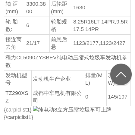
轴 距
3300,38
后轮距
1630
(mm)
00
(mm)
轮 胎
轮胎规
8.25R16LT 14PR,9.5R
6
数:
格
17.5 14PR
接近离
前悬后
21/17
1123/2177,1123/2427
去角
悬
程力CL5090ZYSBEV纯电动压缩式垃圾车发动机参
数
发动机型
排量(M
功率(K
发动机生产企业
号
L)
W)
TZ290XS
成都中车电机有限公
0
145/197
Z
司
{carpiclist1}
{/carpiclist1}