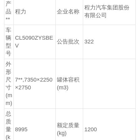
产
程力汽车集团股份
品
程力
企业名称
有限公司
**
车
辆
CL5090ZYSBE
公告批次
322
型
V
号
外
形
尺
7**,7350×2250
罐体容积
寸
×2750
(m3)
(m
m)
总
质
额定质量
量
8995
1200
(kg)
(k