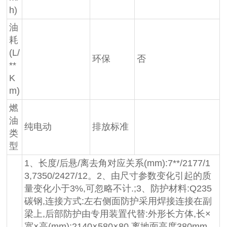
h)
油
耗
(L/
环保
否
**
K
m)
燃
油
纯电动
排放标准
类
型
1、长度/后悬/离去角对应关系(mm):7**/2177/1
3,7350/2427/12。2、由尺寸参数变化引起的质
量变化小于3%,可忽略不计.;3、防护材料:Q235
碳钢,连接方式:左右侧面防护采用焊接连接在副
梁上,后部防护由专用装置代替:外形长方体,长×
宽×高(mm):2140×580×80,离地面高度380mm。