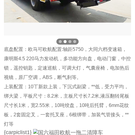
底盘配置：
欧马可欧航配置:轴距5750，大同六档变速箱，
康明斯4.5 220马力发动机，多功能方向盘，电动门窗，中控
锁，遥控钥匙，定速巡航，可调大灯，气囊座椅，电加热后
视镜，原厂空调，ABS，断气刹等。
上装配置：
10丅新款上装，下沉式副梁，**低，受力平均，
绑大梁，平板尺寸：8.2米，主板尺寸长7.2米,液压翻转尾板
尺寸长1米，宽2.55米，10吨绞盘，10吨后托臂，6mm花纹
板，2套固定叉，一套托叉座，6根绑带，加装气管接头，**
灯等
{carpiclist1}