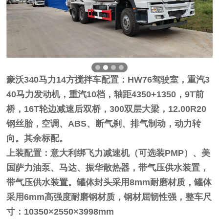
豪沃340马力14方搅拌车配置：
HW76驾驶室，重汽3
40马力发动机，重汽10档，轴距4350+1350，9T前
桥，16T轮边减速后双桥，300双层大梁，12.00R20
钢丝胎，空调、ABS、断气刹、排气制动，动力转
向。其余标配。
上装配置：意大利绑飞力减速机（可选装PMP）、美
国萨力油泵、马达、振华散热器，带气压供水装置，
带气压供水装置。罐体封头采用8mm耐磨材质，罐体
采用6mm高强度耐磨钢材质，钢材屈韧性强，整车尺
寸：10350×2550×3998mm