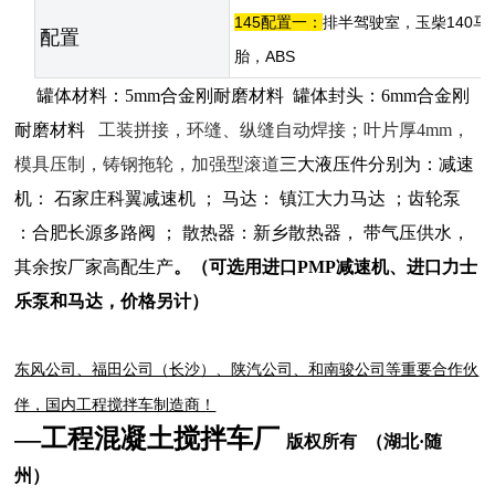
145配置一：
排半
驾驶室，玉柴140马力
配置
胎，ABS
罐体材料：5mm合金刚耐磨材料 罐体封头：6mm合金刚
耐磨材料
工装拼接，环缝、纵缝自动焊接；叶片厚4mm，
模具压制，铸钢拖轮，加强型滚道
三大液压件分别为：减速
机： 石家庄科翼减速机 ； 马达： 镇江大力马达 ；齿轮泵
：合肥长源多路阀 ； 散热器：新乡散热器， 带气压供水，
其余按厂家高配生产
。（可选用进口PMP减速机、进口力士
乐泵和马达，价格另计
）
东风公司、福田公司（长沙）、陕汽公司、和南骏公司等重要合作伙
伴，国内工程搅拌车制造商！
—工程混凝土搅拌车厂
版权所有
（湖北
·
随
州）