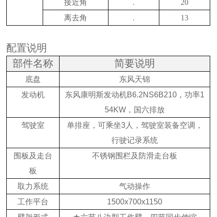
接近角
.
20
离去角
.
13
配置说明
部件名称
简要说明
底盘
东风天锦
发动机
东风康明斯发动机
B6.2NS6B210
，功率
1
54KW
，国六排放
驾驶室
单排座，可乘坐
3
人，驾驶室装备空调，
行驶记录系统
围板及走台
不锈钢围栏及防滑走台板
板
取力系统
气动操作
工作平台
1500x700x1150