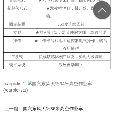
臂架形式
★
六节八边型工作臂，四节同步伸缩
臂起落形式
★
双变幅油缸，臂起落、回转更平
稳。
回转装置
360
度连续回转
支腿
★
前
V
后
H
型，两节伸缩支腿，单独可调
操作
★
工作平台和地面遥控器电气操作，转台
液压操作
**系统
负载敏感比例**系统，实现无级调速
调平系统
液压自动调平
{carpiclist1}
{/carpiclist1}
上一篇：国六东风天锦36米高空作业车