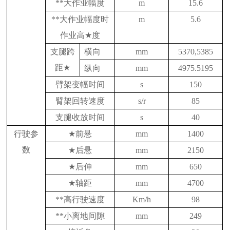
**大作业幅度
m
15.6
**大作业幅度时
m
5.6
作业高
★
度
支腿跨
横向
mm
5370,5385
距
★
纵向
mm
4975.5195
臂架变幅时间
s
150
臂架回转速度
s/r
85
支腿收放时间
s
40
行驶参
★
前悬
mm
1400
数
★
后悬
mm
2150
★
后伸
mm
650
★
轴距
mm
4700
**高行驶速度
Km/h
98
**小离地间隙
mm
249