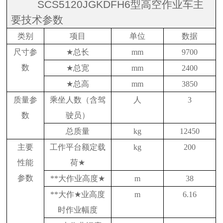
SCS5120JGKDFH6
型高空作业车主
要技术参数
类别
项目
单位
数据
尺寸参
★
总长
mm
9700
数
★
总宽
mm
2400
★
总高
mm
3850
质量参
乘坐人数（含驾
人
3
数
驶员）
总质量
kg
12450
主要
工作平台额定载
kg
200
性能
荷
★
参数
**大作业高度
★
m
38
**大作
★
业高度
m
6.16
时作业幅度