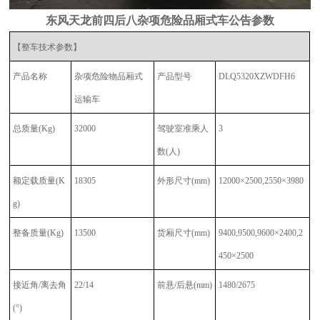
东风天龙前四后八杂项危险品厢式车公告参数
【整车技术参数】
产品名称
杂项危险物品厢式
产品型号
DLQ5320XZWDFH6
运输车
总质量
(Kg)
32000
驾驶室准乘人
3
数
(人)
额定载质量
(K
18305
外形尺寸
(mm)
12000×2500,2550×3980
g)
整备质量
(Kg)
13500
货厢尺寸
(mm)
9400,9500,9600×2400,2
450×2500
接近角
/离去角
22/14
前悬
/后悬(mm)
1480/2675
(°)