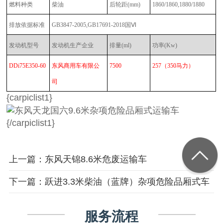
燃料种类
柴油
后轮距
(mm)
1860/1860,1880/1880
排放依据标准
GB3847-2005,GB17691-2018国Ⅵ
发动机型号
发动机生产企业
排量
(ml)
功率
(Kw)
DDi75E350-60
东风商用车有限公
7500
257
（
350马力
）
司
{carpiclist1}
{/carpiclist1}
上一篇：东风天锦8.6米危废运输车
下一篇：跃进3.3米柴油（蓝牌）杂项危险品厢式车
服务流程