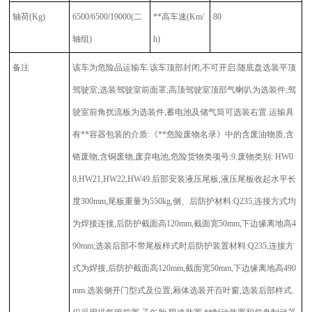
轴荷
(Kg)
6500/6500/19000(二
**高车速
(Km/
80
轴组)
h)
备注
该车为危险品运输车.该车顶部封闭,不可开启.随底盘选装平顶
驾驶室;选装驾驶室前面罩;高顶驾驶室顶部气喇叭为选装件;驾
驶室前角扰流板为选装件,蓄电池及储气筒可选装右置.运输具
有**容器包装的介质:《**危险废物名录》中的含废油物质,含
铬废物,含铜废物,废弃电池,危险货物类项号:9.废物类别: HW0
8,HW21,HW22,HW49.后部安装液压尾板,液压尾板收起水平长
度300mm,尾板重量为550kg,侧、后防护材料:Q235,连接方式均
为焊接连接,后防护截面高120mm,截面宽50mm,下边缘离地高4
90mm;选装后部不带尾板样式时后防护装置材料:Q235,连接方
式为焊接,后防护截面高120mm,截面宽50mm,下边缘离地高490
mm.选装侧开门型式及位置;厢体选装开百叶窗,选装后部样式.