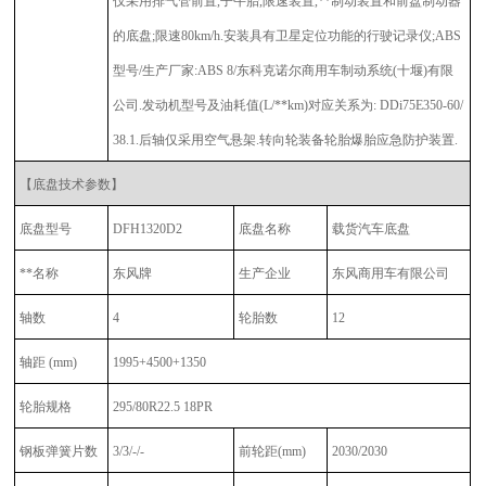
仅采用排气管前置,子午胎,限速装置,**制动装置和前盘制动器
的底盘;限速80km/h.安装具有卫星定位功能的行驶记录仪;ABS
型号/生产厂家:ABS 8/东科克诺尔商用车制动系统(十堰)有限
公司.发动机型号及油耗值(L/**km)对应关系为: DDi75E350-60/
38.1.后轴仅采用空气悬架.转向轮装备轮胎爆胎应急防护装置.
【底盘技术参数】
底盘型号
DFH1320D2
底盘名称
载货汽车底盘
**名称
东风牌
生产企业
东风商用车有限公司
轴数
4
轮胎数
12
轴距 (mm)
1995+4500+1350
轮胎规格
295/80R22.5 18PR
钢板弹簧片数
3/3/-/-
前轮距
(mm)
2030/2030