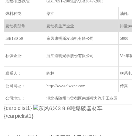
底盘排放标准:
GB17691-2005国Ⅴ,GB3847-2005
燃料种类:
柴油
油耗:
发动机型号
发动机生产企业
排量(ml)
ISB180 50
东风康明斯发动机有限公司
5900
标识企业:
浙江道明光学股份有限公司
Vin车辆
联系人：
陈林
联系电话
公司网址：
http://www.clwxpc.com
传真
公司地址：
湖北省随州市曾都区南郊程力汽车工业园
{carpiclist1}
{/carpiclist1}