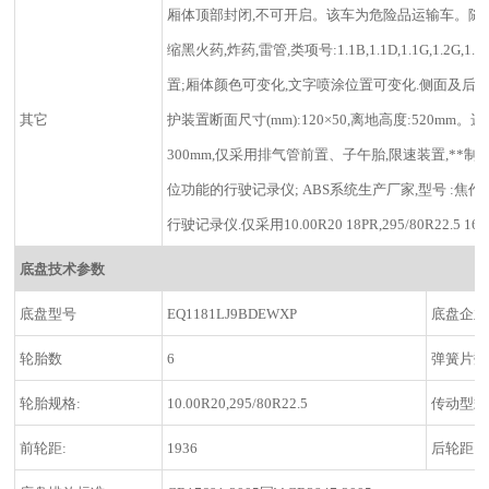
厢体顶部封闭,不可开启。该车为危险品运输车。随底
缩黑火药,炸药,雷管,类项号:1.1B,1.1D,1.1G,1
置;厢体颜色可变化,文字喷涂位置可变化.侧面及后下
其它
护装置断面尺寸(mm):120×50,离地高度:520
300mm,仅采用排气管前置、子午胎,限速装置,**制
位功能的行驶记录仪; ABS系统生产厂家,型号 :焦作
行驶记录仪.仅采用10.00R20 18PR,295/80R22.5 1
底盘技术参数
底盘型号
EQ1181LJ9BDEWXP
底盘企业
轮胎数
6
弹簧片数
轮胎规格:
10.00R20,295/80R22.5
传动型式
前轮距:
1936
后轮距: