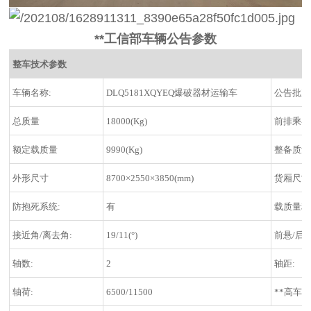
**工信部车辆公告参数
整车技术参数
车辆名称:
DLQ5181XQYEQ爆破器材运输车
公告批次
总质量
18000(Kg)
前排乘客
额定载质量
9990(Kg)
整备质量
外形尺寸
8700×2550×3850(mm)
货厢尺寸
防抱死系统:
有
载质量利
接近角/离去角:
19/11(°)
前悬/后悬
轴数:
2
轴距:
轴荷:
6500/11500
**高车速