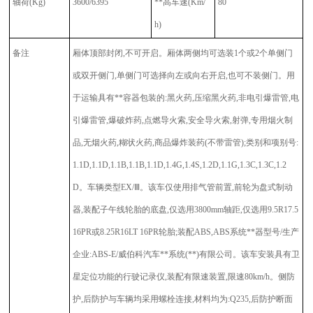
轴荷
(Kg)
3600/6395
**高车速
(Km/
80
h)
备注
厢体顶部封闭,不可开启。厢体两侧均可选装1个或2个单侧门
或双开侧门,单侧门可选择向左或向右开启,也可不装侧门。用
于运输具有**容器包装的:黑火药,压缩黑火药,非电引爆雷管,电
引爆雷管,爆破炸药,点燃导火索,安全导火索,射弹,专用烟火制
品,无烟火药,糊状火药,商品爆炸装药(不带雷管);类别和项别号:
1.1D,1.1D,1.1B,1.1B,1.1D,1.4G,1.4S,1.2D,1.1G,1.3C,1.3C,1.2
D。车辆类型EX/Ⅲ。该车仅使用排气管前置,前轮为盘式制动
器,装配子午线轮胎的底盘,仅选用3800mm轴距,仅选用9.5R17.5
16PR或8.25R16LT 16PR轮胎;装配ABS,ABS系统**器型号/生产
企业:ABS-E/威伯科汽车**系统(**)有限公司。该车安装具有卫
星定位功能的行驶记录仪,装配有限速装置,限速80km/h。侧防
护,后防护与车辆均采用螺栓连接,材料均为:Q235,后防护断面