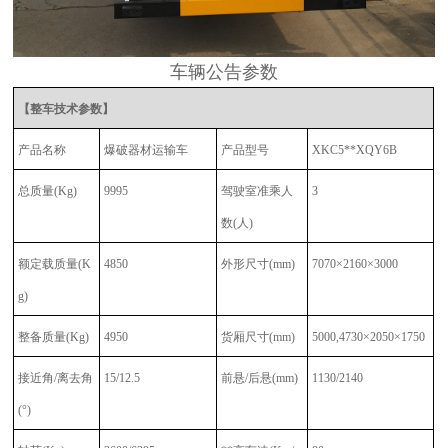
车辆公告参数
【整车技术参数】
产品名称
爆破器材运输车
产品型号
XKC5**XQY6B
总质量
(Kg)
9995
驾驶室准乘人
3
数
(人)
额定载质量
(K
4850
外形尺寸
(mm)
7070×2160×3000
g)
整备质量
(Kg)
4950
货厢尺寸
(mm)
5000,4730×2050×1750
接近角
/离去角
15/12.5
前悬
/后悬(mm)
1130/2140
(°)