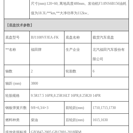
尺寸(mm):120×60, 离地高度480mm。发动机F3.8NS6B156油耗
值为18.3L/**km,**大净功率为112kw。
【底盘技术参数】
底盘型号
BJ1108VFJEA-FK
底盘名称
载货汽车底盘
**名称
福田牌
生产企业
北汽福田汽车股份有
限公司
轴数
2
轮胎数
6
轴距 (mm)
3800
轮胎规格
9.5R17.5 16PR,8.25R16LT 16PR,8.25R20 14PR
钢板弹簧片数
9/8+6,3/4+3
前轮距
(mm)
1710,1715,1730
燃料种类
柴油
后轮距
(mm)
1615,1630
排放依据标准
GB3847-2005,GB17691-2018国Ⅵ