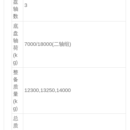
盘
3
轴
数
底
盘
轴
7000/18000(二轴组)
荷
(k
g)
整
备
质
12300,13250,14000
量
(k
g)
总
质