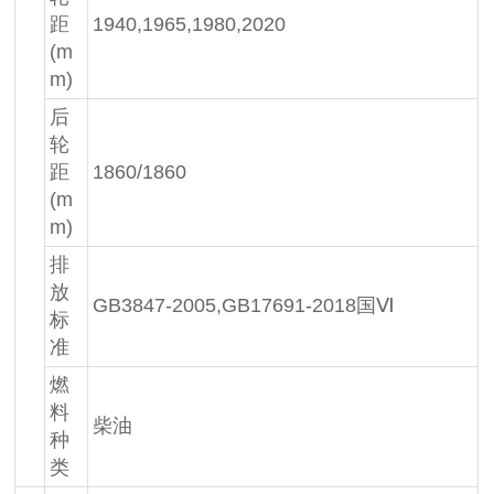
距
1940,1965,1980,2020
(m
m)
后
轮
距
1860/1860
(m
m)
排
放
GB3847-2005,GB17691-2018国Ⅵ
标
准
燃
料
柴油
种
类