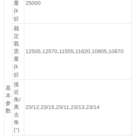
量
25000
(k
g)
额
定
载
质
12505,12570,11555,11620,10805,10870
量
(k
g)
接
基
近
本
角/
参
离
23/12,23/15,23/11,23/13,23/14
数
去
角
(°)