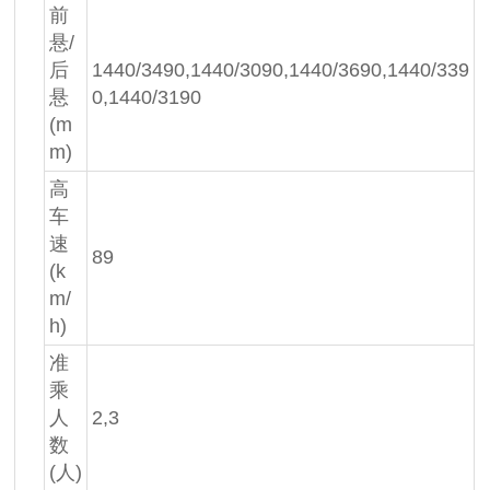
前
悬/
后
1440/3490,1440/3090,1440/3690,1440/339
悬
0,1440/3190
(m
m)
高
车
速
89
(k
m/
h)
准
乘
人
2,3
数
(人)