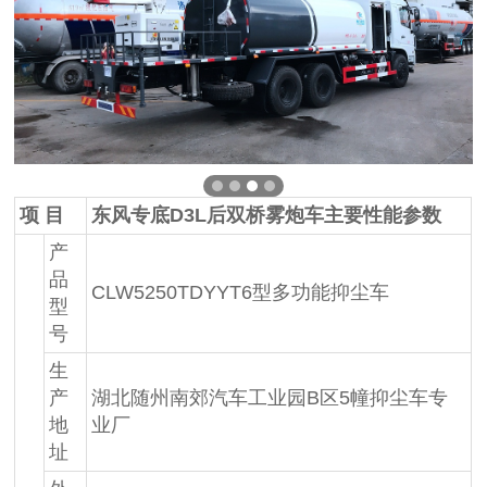
项 目
东风专底D3L后双桥雾炮车主要性能参数
产
品
CLW5250TDYYT6型多功能抑尘车
型
号
生
产
湖北随州南郊汽车工业园B区5幢抑尘车专
地
业厂
址