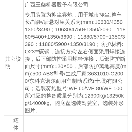
广西玉柴机器股份有限公司
专用装置为抑尘雾炮，用于城市抑尘.整车
长/轴距/后悬对应关系为(mm):10630/4350+
1350/3490；10630/4750+1350/3090；118
80/5400+1350/3690；11880/5700+1350/3
390；11880/5900+1350/3190；防护材料:
Q23**碳钢，连接方式:左右侧面采用焊接连
其它说
接，后下部防护采用螺栓连接，后部防护断
明
面尺寸(mm):120×50，后部防护离地高度(m
m):500.ABS型号/生成厂家:3631010-C200
0/东科克诺尔商用车制动系统(十堰)有限公
司；选装雾炮型号:WF-60/WF-80/WF-100
所对应的整备质量分别为:12300kg/13250k
g/14000kg。随底盘选装驾驶室。选装外形
图片。
罐
体