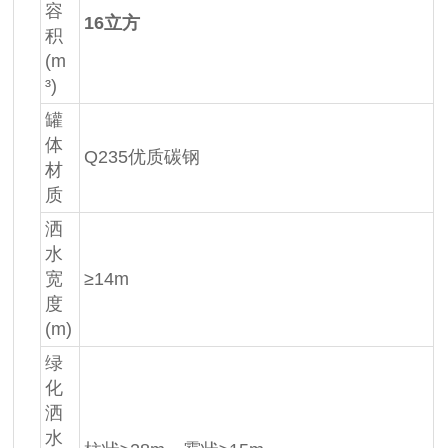
容
16立方
积
(m
³)
罐
体
Q235优质碳钢
材
质
洒
水
宽
≥14m
度
(m)
绿
化
洒
水