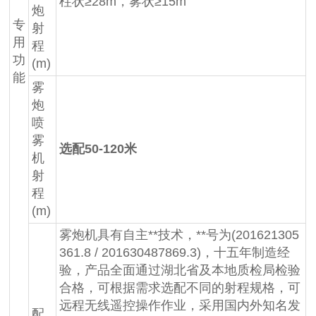
柱状≥28m，雾状≥15m
炮
专
射
用
程
功
(m)
能
雾
炮
喷
雾
选配50-120米
机
射
程
(m)
雾炮机具有自主**技术，**号为(201621305
361.8 / 201630487869.3)，十五年制造经
验，产品全面通过湖北省及本地质检局检验
合格，可根据需求选配不同的射程规格，可
远程无线遥控操作作业，采用国内外知名发
配