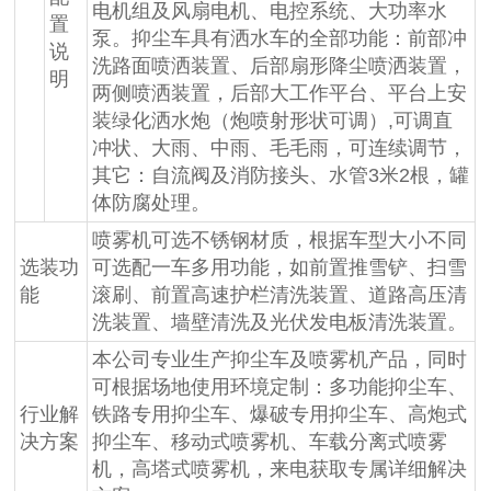
电机组及风扇电机、电控系统、大功率水
置
泵。抑尘车具有洒水车的全部功能：前部冲
说
洗路面喷洒装置、后部扇形降尘喷洒装置，
明
两侧喷洒装置，后部大工作平台、平台上安
装绿化洒水炮（炮喷射形状可调）,可调直
冲状、大雨、中雨、毛毛雨，可连续调节，
其它：自流阀及消防接头、水管3米2根，罐
体防腐处理。
喷雾机可选不锈钢材质，根据车型大小不同
选装功
可选配一车多用功能，如前置推雪铲、扫雪
能
滚刷、前置高速护栏清洗装置、道路高压清
洗装置、墙壁清洗及光伏发电板清洗装置。
本公司专业生产抑尘车及喷雾机产品，同时
可根据场地使用环境定制：多功能抑尘车、
行业解
铁路专用抑尘车、爆破专用抑尘车、高炮式
决方案
抑尘车、移动式喷雾机、车载分离式喷雾
机，高塔式喷雾机，来电获取专属详细解决