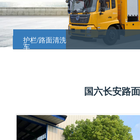
护栏/路面清洗
车
国六长安路