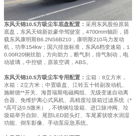
东风天锦10.5方吸尘车底盘配置：
采用东风股份原装
底盘，东风天锦新款豪华驾驶室，4700mm轴距，搭
载东风康明斯B6.2NS6B210，康明斯210马力发动
机，功率154kw；国六排放标准，东风6档变速箱，1
0.00R20钢丝胎，方向助力，断气刹，排气制动，电
动玻璃，中控锁，原装空调，ABS。
东风天锦10.5方吸尘车专用配置：
尘箱：8立方米，
水箱：2立方米；中置吸盘、江铃五十铃副发动机、
施耐德**开关、海普瑞斯电磁阀组、无级变速自动离
合器、免维护离心式风机、高精度垃圾箱过滤系统（*
*高可达0.5微米），不锈钢垃圾箱、进口脉冲阀、垃
圾箱举升自卸、尾部LED箭头灯、车尾雾状喷水润湿
功能、倒车影像、手动泵应急系统。