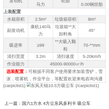
发动机
轮胎
马力
0.00钢丝胎
上装配置
水箱容积
2.5m³
垃圾箱容积
8m³
康机140马
垃圾箱**大
副发动机
45°
力
卸料角
**大吸入颗
吸进率
≥99
70-**mm
粒
清扫宽度
3.2m
清扫速度
5-20km/h
作业能力
45000-90000㎡/h
选装配置：
可根据不同客户使用要求加装雪铲，雪
滚，喷雾机，作业平台，等配置欢迎来电咨询沟通
{carpiclist1}
{/carpiclist1}
上一篇：国六1方水 4方尘东风多利卡 吸尘车