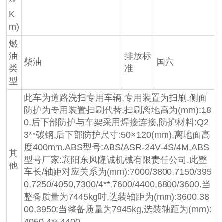
**
K
m)
燃
油
排放标
柴油
国六
类
准
型
此车为道路洗扫专用车辆,专用装置为扫刷.侧面
防护为专用装置扫刷代替,扫刷离地高为(mm):18
0,后下部防护与车架采用焊接连接,防护材料:Q2
3**碳钢,后下部防护尺寸:50×120(mm),离地面高
度400mm.ABS型号:ABS/ASR-24V-4S/4M,ABS
其
型号厂家:襄阳东风隆诚机械有限责任公司.此整
他
车长/轴距对应关系为(mm):7000/3800,7150/395
0,7250/4050,7300/4**,7600/4400,6800/3600.当
整备质量为7445kg时,选装轴距为(mm):3600,38
00,3950;当整备质量为7945kg,选装轴距为(mm):
4050,4**,4400.