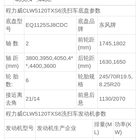
程力威CLW5120TXS6洗扫车底盘参数
底盘型
底盘品
EQ1125SJ8CDC
东风牌
号
牌
前轮距
轴 数
2
1745,1802
(mm)
轴 距
3800,3950,4050,4*
后轮距
1630,1650
(mm)
*,4400,3600
(mm)
轮 胎
轮胎规
245/70R19.5,
6
数:
格
8.25R20
接近离
前悬后
21/14
1130/2070
去角
悬
程力威CLW5120TXS6洗扫车发动机参数
排量(M
功率(K
发动机型号
发动机生产企业
L)
W)