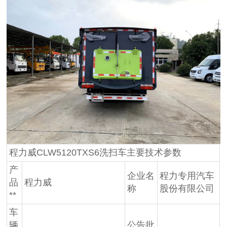
程力威CLW5120TXS6洗扫车主要技术参数
产
企业名
程力专用汽车
品
程力威
称
股份有限公司
**
车
辆
公告批