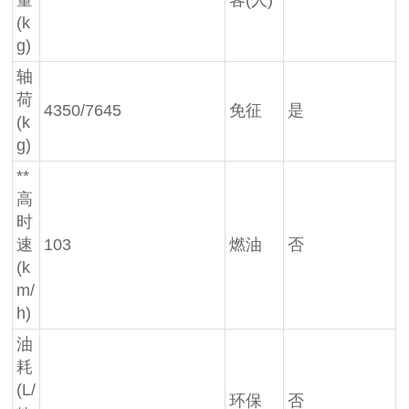
量
客(人)
(k
g)
轴
荷
4350/7645
免征
是
(k
g)
**
高
时
速
103
燃油
否
(k
m/
h)
油
耗
(L/
环保
否