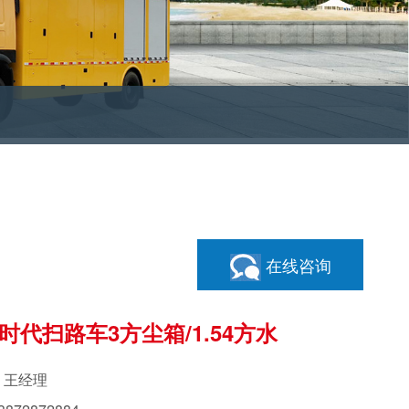
在线咨询
时代扫路车3方尘箱/1.54方水
：王经理