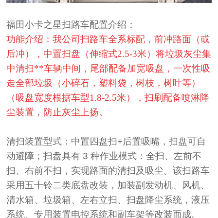
福田小卡之星扫路车配置介绍：
功能介绍：我公司扫路车全系标配，前冲路面（或
后冲），中置扫盘（伸缩式2.5-3米）将垃圾灰尘集
中清扫**车辆中间，尾部配备加宽吸盘，一次性吸
走全部垃圾（小碎石，塑料袋，树枝，树叶等）
（吸盘宽度根据车型1.8-2.5米
），扫刷配备喷淋降
尘装置，防止灰尘上扬。
清扫装置型式：中置四盘扫
+
后置吸嘴，扫盘可自
动避障；扫盘具有
3
种作业模式：全扫、左前不
扫、
右前不扫，实现路面的清扫及吸尘。
该扫路车
采用五十铃二类底盘改装，加装副发动机、风机、
清水箱、垃圾箱、左右立扫、扫盘降尘系统，液压
系统、专用装置电
控系统和副车架等改装而成。