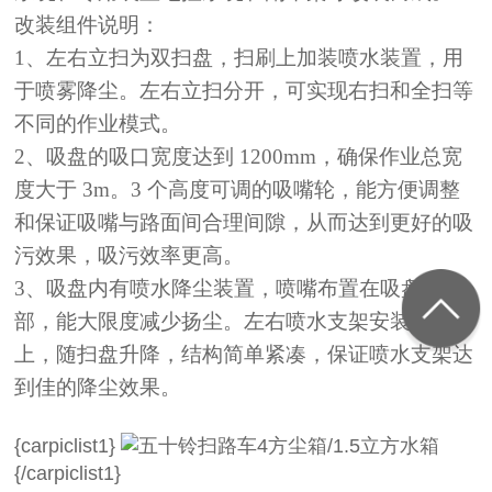
改装组件说明：
1
、左右立扫为双扫盘，扫刷上加装喷水装置，用
于喷雾降尘。左右立
扫分开，可实现右扫和全扫等
不同的作业模式。
2
、吸盘的吸口宽度达到
1200mm
，确保作业总宽
度大于
3m
。
3
个高度
可调的吸嘴轮，能方便调整
和保证吸嘴与路面间合理间隙，从而达到
更好的吸
污效果，吸污效率更高。
3
、吸盘内有喷水降尘装置，喷嘴布置在吸盘内
部，能大限度减少
扬尘。左右喷水支架安装在扫盘
上，随扫盘升降，结构简单紧凑，保
证喷水支架达
到佳的降尘效果。
{carpiclist1}
{/carpiclist1}