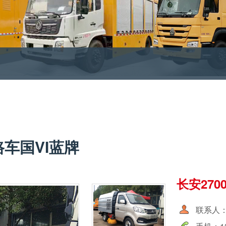
路车国VI蓝牌
长安270
联系人