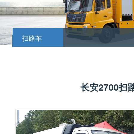
扫路车
长安2700扫