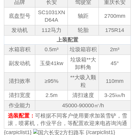
品牌
长安
驾驶室
重庆长安
SC1031XN
底盘型号
轴距
2700mm
D64A
发动机
112马力
轮胎
175R14
上装配置
水箱容积
0.5m³
垃圾箱容积
2m³
垃圾箱**大
副发动机
玉柴41kw
45°
卸料角
**大吸入颗
清扫效率
≥95%
110mm
粒
清扫宽度
2.5m
清扫速度
3-25㎞/h
作业能力
45000-90000㎡/h
选装配置：
可根据不同客户使用要求加装雪铲，雪
滚，喷雾机，作业平台，等配置欢迎来电咨询沟通
{carpiclist1}
{/carpiclist1}