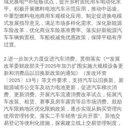
域充换电**补短板试点，提升乡村居民用车电动化水
平。积极开展燃料电池汽车示范应用，推动中远途、
中重型燃料电池商用车规模化应用。制定促进换电模
式发展指导意见，满足市场多样化需求。深化新能源
车险改革，优化商业车险基准费率。落实好新能源汽
车车辆购置税、车船税减免优惠政策，保障平稳有序
过渡。
2.进一步加大力度促进汽车消费。贯彻落实《**发展
改革委财政部关于2025年加力扩围实施大规模设备更
新和消费品以旧换新政策的通知》（发改环资
〔2025〕13号）等文件要求，支持汽车以旧换新、新
能源城市公交车及动力电池更新，促进汽车梯次消
费、更新消费。开展汽车流通消费改革试点，拓展汽
车改装、租赁、赛事及房车露营等后市场消费。鼓励
汽车限购地区优化限购政策，逐步实现从购买管理向
使用管理转变。落实二手车销售“反向开票”、异地交
易登记等便利化措施，探索建立线上交易管理制度，