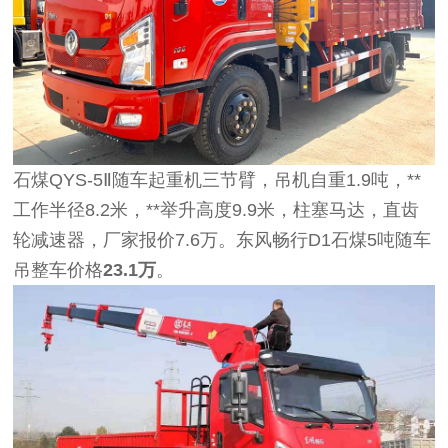
石煤QYS-5Ⅱ随车起重机三节臂，吊机自重1.9吨，**
工作半径8.2米，**举升高度9.9米，柱塞马达，直齿
轮减速器，厂家报价7.6万。东风畅行D1石煤5吨随车
吊整车价格
23.1万
。