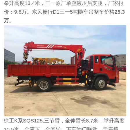
举升高度13.4米，三一原厂单腔液压后支腿，厂家报
价：9.8万。东风畅行D1三一5吨随车吊整车价格
25.3
万
。
徐工K系SQS125,三节臂，全伸臂长8.7米，举升高度
10.5米，全液压，全回转，下车油门联动，无座椅，